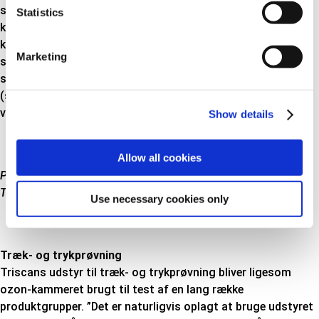
sammenlignende tests mellem vores egne og vores
Statistics
konkurrenters produkter. Herved får vi muligheden for at
kunne dokumentere om vores kvalitet er bedre,
Marketing
sammenlignelig eller ringere end konkurrenterne. I
sidstnævnte tilfælde – hvilket naturligvis er utænkeligt
(siger Asger Thybo Geertsen med et smil på læberne) – har
vi mulighed for at rette ind i produktionen af vores dele”.
Show details
Allow all cookies
På billedet ses drivakselmanchet som gøres klar til test i
Triscans ozon-kammer
Use necessary cookies only
Træk- og trykprøvning
Triscans udstyr til træk- og trykprøvning bliver ligesom
ozon-kammeret brugt til test af en lang række
produktgrupper. ”Det er naturligvis oplagt at bruge udstyret