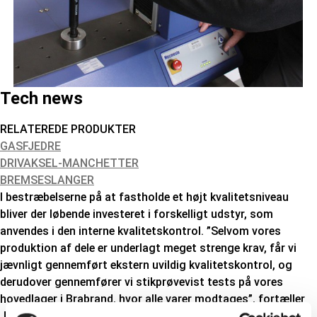
Tech news
RELATEREDE PRODUKTER
GASFJEDRE
DRIVAKSEL-MANCHETTER
BREMSESLANGER
I bestræbelserne på at fastholde et højt kvalitetsniveau
bliver der løbende investeret i forskelligt udstyr, som
anvendes i den interne kvalitetskontrol. ”Selvom vores
produktion af dele er underlagt meget strenge krav, får vi
jævnligt gennemført ekstern uvildig kvalitetskontrol, og
derudover gennemfører vi stikprøvevist tests på vores
hovedlager i Brabrand, hvor alle varer modtages”, fortæller
Jørgen Grand, Produkt- og kvalitetsdirektør hos Triscan.