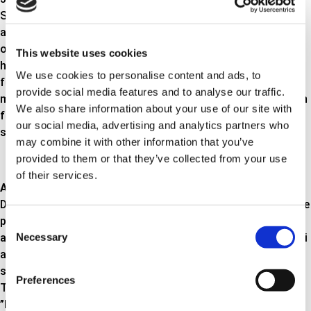
Senest har Triscan bl.a. investeret i et ozon-kammer til
accelererede ældningstest af gummi samt udstyr til træk-
og trykprøvning. ”Vores meget omfattende kvalitetskontrol
This website uses cookies
har betydet, at vi løbende har kunnet nedbringe vores i
We use cookies to personalise content and ads, to
forvejen lave reklamationsprocent. Det er vi naturligvis
provide social media features and to analyse our traffic.
meget stolte over ikke mindst fordi det også er til stor gavn
We also share information about your use of our site with
for grossisterne, værkstederne og ikke mindst bilejerne”,
our social media, advertising and analytics partners who
slutter Jørgen Grand.
may combine it with other information that you’ve
provided to them or that they’ve collected from your use
of their services.
Accelererede ældningstest af gummi
Det nye ozon-kammer bliver anvendt til test af en lang række
produktgrupper. ”Vi anvender f.eks. ozon-kammeret til test
Consent
Necessary
af bremseslanger og alle vores forskellige kabeltyper. Men vi
Selection
anvender det også til test af alle manchettyper, pakdåser
samt køle- / varme- og brændstofslange”, fortæller Asger
Preferences
Thybo Geertsen, Produktchef hos Triscan og fortsætter:
”Inden længe vil vi også bruge udstyret til at udføre