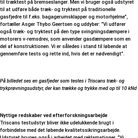
til træktest på bremseslanger. Men vi bruger også udstyret
til at udføre både træk- og tryktest på traditionelle
gasfjedre til f.eks. bagagerumsklapper og motorhjelme”,
fortæller Asger Thybo Geertsen og uddyber: ”Vi udfører
også træk- og tryktest på den type svingningsdæmpere i
motorers v-remsdrev, som anvender gasdæmpere som en
del af konstruktionen. Vi er således i stand til løbende at
gennemføre tests og rette ind, hvis det er nødvendigt”.
På billedet ses en gasfjeder som testes i Triscans træk- og
trykprøvningsudstyr, der kan trække og trykke med op til 10 kNd
Nyttige redskaber ved efterforskningsarbejde
Triscans testudstyr bliver ikke udelukkende brugt i
forbindelse med det løbende kvalitetssikringsarbejde.
Udstyret bruges også i arbejdet med reklamationer. ”Vi