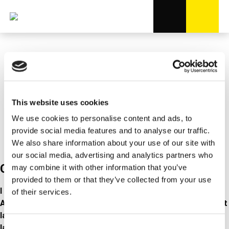
Опубликовано - 2026
2026 blev skudt i gang med
This website uses cookies
We use cookies to personalise content and ads, to
besøg af vores nye ejere
provide social media features and to analyse our traffic.
We also share information about your use of our site with
our social media, advertising and analytics partners who
Corp news
may combine it with other information that you’ve
provided to them or that they’ve collected from your use
I slutningen af januar havde vi besøg af vores nye ejere
of their services.
A.P.A. Industries. Vi tilbragte i alt fem dage sammen med at
lære hinanden bedre at kende, at arbejde med synergier og
Consent
lægge både kort- og langsigtede planer for fremtiden.