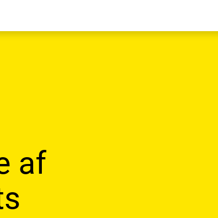
e af
ts