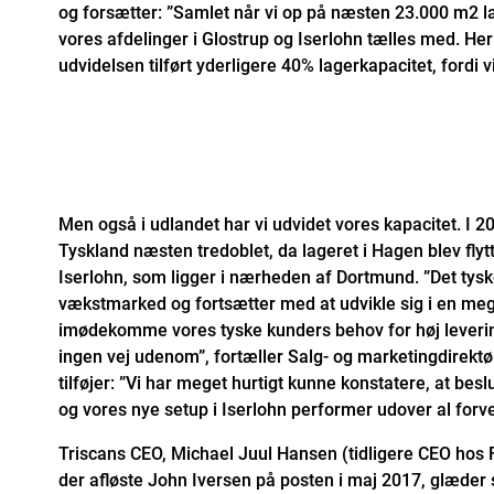
og forsætter: ”Samlet når vi op på næsten 23.000 m2 la
vores afdelinger i Glostrup og Iserlohn tælles med. Her
udvidelsen tilført yderligere 40% lagerkapacitet, fordi 
Men også i udlandet har vi udvidet vores kapacitet. I 2
Tyskland næsten tredoblet, da lageret i Hagen blev flytte
Iserlohn, som ligger i nærheden af Dortmund. ”Det tys
vækstmarked og fortsætter med at udvikle sig i en meget
imødekomme vores tyske kunders behov for høj leverin
ingen vej udenom”, fortæller Salg- og marketingdirekt
tilføjer: ”Vi har meget hurtigt kunne konstatere, at besl
og vores nye setup i Iserlohn performer udover al forv
Triscans CEO, Michael Juul Hansen (tidligere CEO hos 
der afløste John Iversen på posten i maj 2017, glæder s