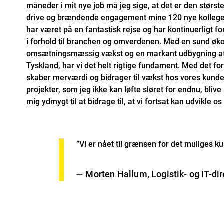
måneder i mit nye job må jeg sige, at det er den største
drive og brændende engagement mine 120 nye kolleger
har været på en fantastisk rejse og har kontinuerligt fo
i forhold til branchen og omverdenen. Med en sund øk
omsætningsmæssig vækst og en markant udbygning af 
Tyskland, har vi det helt rigtige fundament. Med det f
skaber merværdi og bidrager til vækst hos vores kunder 
projekter, som jeg ikke kan løfte sløret for endnu, bliv
mig ydmygt til at bidrage til, at vi fortsat kan udvikl
”Vi er nået til grænsen for det muliges ku
— Morten Hallum, Logistik- og IT-dir