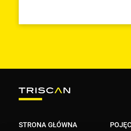
STRONA GŁÓWNA
POJĘC