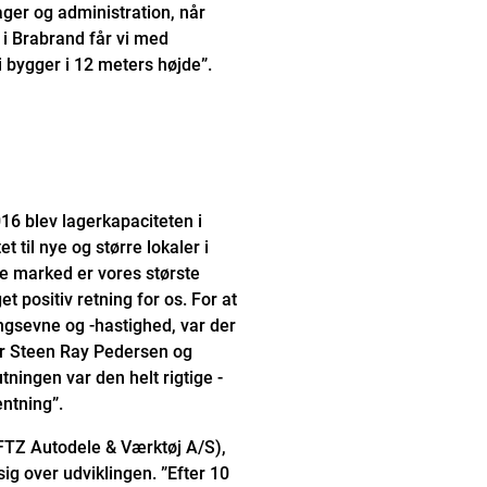
ger og administration, når
 i Brabrand får vi med
vi bygger i 12 meters højde”.
016 blev lagerkapaciteten i
t til nye og større lokaler i
ke marked er vores største
 positiv retning for os. For at
gsevne og -hastighed, var der
ør Steen Ray Pedersen og
utningen var den helt rigtige -
entning”.
FTZ Autodele & Værktøj A/S),
ig over udviklingen. ”Efter 10