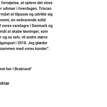
 fornøjelse, at opleve det store
 udviser i hverdagen. Triscan
rmået at tilpasse og udvikle sig
onomi, en vedvarende solid
vores varelagre i Danmark og
ormål at skabe løsninger, som
og os selv, vil andre større
e igangsat i 2018. Jeg glæder
e os sammen med vores kunder”.
nst her i Brabrand"
ektør