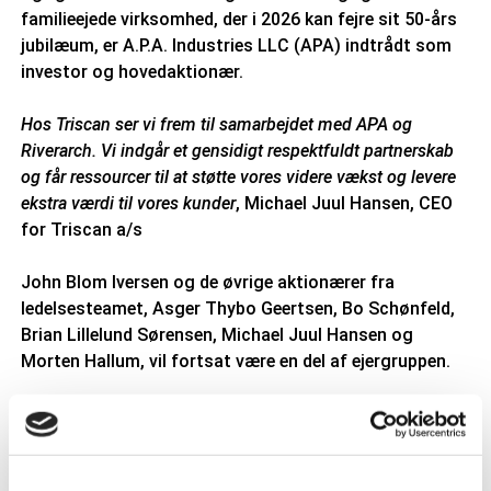
familieejede virksomhed, der i 2026 kan fejre sit 50-års
jubilæum, er A.P.A. Industries LLC (APA) indtrådt som
investor og hovedaktionær.
Hos Triscan ser vi frem til samarbejdet med APA og
Riverarch. Vi indgår et gensidigt respektfuldt partnerskab
og får ressourcer til at støtte vores videre vækst og levere
ekstra værdi til vores kunder
, Michael Juul Hansen, CEO
for Triscan a/s
John Blom Iversen og de øvrige aktionærer fra
ledelsesteamet, Asger Thybo Geertsen, Bo Schønfeld,
Brian Lillelund Sørensen, Michael Juul Hansen og
Morten Hallum, vil fortsat være en del af ejergruppen.
Det er vigtigt at understrege, at ejerskiftet ikke vil
påvirke Triscans medarbejdere og kunder. Triscan
fortsætter således med at betjene grossister og