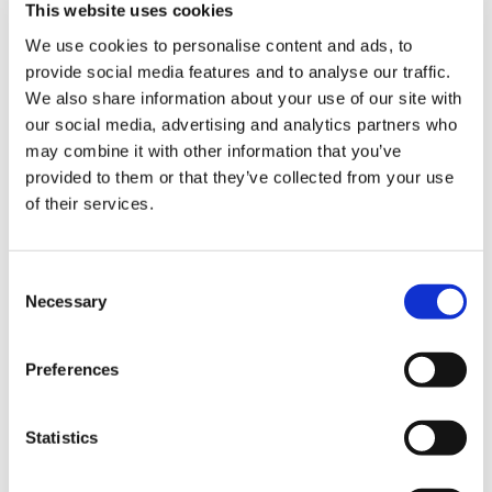
distributører af reservedele fra deres hovedkontor og
This website uses cookies
centrale lager i Brabrand (DK) samt deres lagre i
We use cookies to personalise content and ads, to
Glostrup (DK) og Iserlohn (D).
provide social media features and to analyse our traffic.
We also share information about your use of our site with
A.P.A. Industries LLC
our social media, advertising and analytics partners who
APA blev grundlagt i 1984 og har indtil 2023 – hvor
may combine it with other information that you’ve
Riverarch bliver medejer og majoritetsaktionær – været
provided to them or that they’ve collected from your use
et familieejet firma. APA er ansvarlig for produktionen
of their services.
af mere end 9.000 højkvalitetsreservedele til
europæiske, amerikanske og asiatiske køretøjer, som
markedsføres under to mærker:
Consent
Necessary
Selection
ÜRO Parts
Reservedele til europæisk-producerede køretøjer, der
Preferences
opfylder eller overgår OEM-specifikationerne. I den
specielle ÜRO Premium-serie tilbydes modificerede
reservedele som et alternativ til uhensigtsmæssige
Statistics
OEM-designs. ÜRO Premium-produkter er dækket af
livstidsgaranti med ubegrænset kilometertal. Blandt