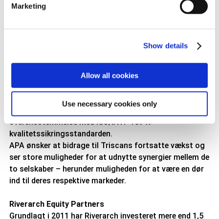
ÜRO Parts produkter finder du også dele til klassiske
Marketing
køretøjer, herunder et stort udvalg af dele, der ikke
længere er tilgængelige som original reservedel.
Show details
Autotecnica
Et bredt udvalg af kvalitetsreservedele til asiatiske og
nordamerikanske personbiler og lastbiler – herunder
Allow all cookies
reservedele til bremser, køling, drivlinjer, elektriske
komponenter, motorer, brændstof, ventilation, styring
Use necessary cookies only
og affjedring. Autotecnica er fremstillet i
overensstemmelse med ISO/IATF 16949
kvalitetssikringsstandarden.
APA ønsker at bidrage til Triscans fortsatte vækst og
ser store muligheder for at udnytte synergier mellem de
to selskaber – herunder muligheden for at være en dør
ind til deres respektive markeder.
Riverarch Equity Partners
Grundlagt i 2011 har Riverarch investeret mere end 1,5