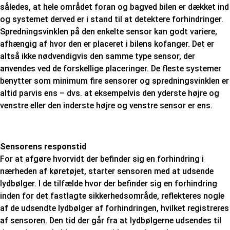
således, at hele området foran og bagved bilen er dækket ind
og systemet derved er i stand til at detektere forhindringer.
Spredningsvinklen på den enkelte sensor kan godt variere,
afhængig af hvor den er placeret i bilens kofanger. Det er
altså ikke nødvendigvis den samme type sensor, der
anvendes ved de forskellige placeringer. De fleste systemer
benytter som minimum fire sensorer og spredningsvinklen er
altid parvis ens – dvs. at eksempelvis den yderste højre og
venstre eller den inderste højre og venstre sensor er ens.
Sensorens responstid
For at afgøre hvorvidt der befinder sig en forhindring i
nærheden af køretøjet, starter sensoren med at udsende
lydbølger. I de tilfælde hvor der befinder sig en forhindring
inden for det fastlagte sikkerhedsområde, reflekteres nogle
af de udsendte lydbølger af forhindringen, hvilket registreres
af sensoren. Den tid der går fra at lydbølgerne udsendes til