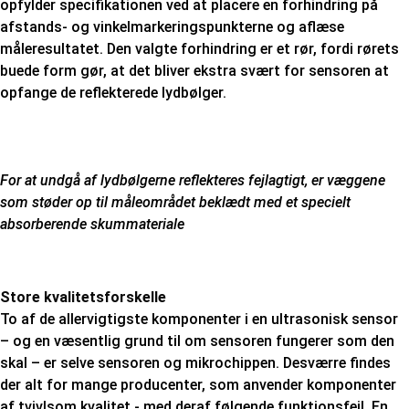
opfylder specifikationen ved at placere en forhindring på
afstands- og vinkelmarkeringspunkterne og aflæse
måleresultatet. Den valgte forhindring er et rør, fordi rørets
buede form gør, at det bliver ekstra svært for sensoren at
opfange de reflekterede lydbølger.
For at undgå af lydbølgerne reflekteres fejlagtigt, er væggene
som støder op til måleområdet beklædt med et specielt
absorberende skummateriale
Store kvalitetsforskelle
To af de allervigtigste komponenter i en ultrasonisk sensor
– og en væsentlig grund til om sensoren fungerer som den
skal – er selve sensoren og mikrochippen. Desværre findes
der alt for mange producenter, som anvender komponenter
af tvivlsom kvalitet - med deraf følgende funktionsfejl. En