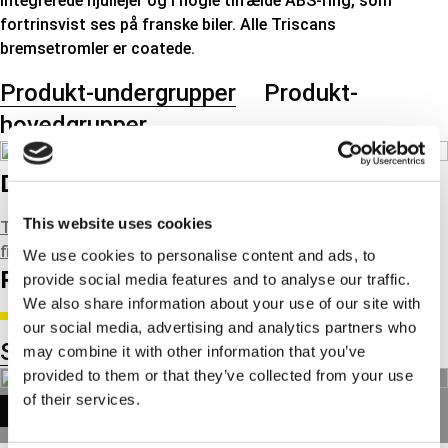
integrerede hjullejer og i nogle tilfælde ABS-ring, som
fortrinsvist ses på franske biler. Alle Triscans
bremsetromler er coatede.
Produkt-undergrupper
Produkt-
hovedgrupper
Downloads
This website uses cookies
Triscan fit 8120 Skadessymptomer bremseskive DK
Triscan
fit 8120 Bremseskive DK D GB S
We use cookies to personalise content and ads, to
RELATEREDE NYHEDER
provide social media features and to analyse our traffic.
We also share information about your use of our site with
our social media, advertising and analytics partners who
Se alle nyheder
may combine it with other information that you’ve
provided to them or that they’ve collected from your use
of their services.
TECH NEWS