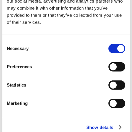
our social media, advertising and analytics partners who
may combine it with other information that you’ve
provided to them or that they’ve collected from your use
of their services.
Triscan 8826 29225 - Audi A4, A5, A6, Q5 - 2.0 TDi –
2008-2018
Consent
Necessary
Selection
Preferences
Statistics
Triscan 8826 29226 - Audi A4, A5, A6, Q5 - 2.0 TDi –
2008-2018 oraz Seat Exeo - 2.0 TDi – 2009-2013
Marketing
W Triscan skupiamy się na rozwiązywaniu tego
wyzwania dla dystrybutorów części zamiennych.
Oferujemy szeroki zakres grup produktów – w tym wiele
Show details