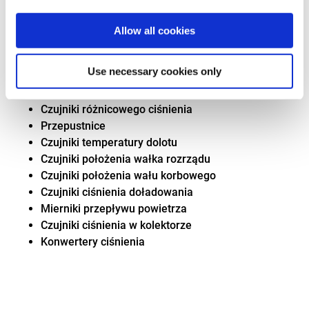
różnych typów czujników – gdzie jesteśmy blisko
pełnego asortymentu zapotrzebowania europejskiej floty
Allow all cookies
pojazdów.
W zakresie czujników do sterowania silnikiem oferujemy
Use necessary cookies only
np.:
Czujniki różnicowego ciśnienia
Przepustnice
Czujniki temperatury dolotu
Czujniki położenia wałka rozrządu
Czujniki położenia wału korbowego
Czujniki ciśnienia doładowania
Mierniki przepływu powietrza
Czujniki ciśnienia w kolektorze
Konwertery ciśnienia