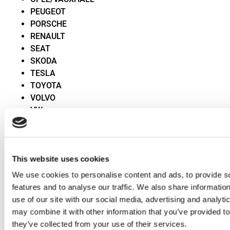
PEUGEOT
PORSCHE
RENAULT
SEAT
SKODA
TESLA
TOYOTA
VOLVO
VW
Technika elektrycznych amortyzatorów gazowych
Chociaż nazwa „amortyzator gazowy” jest powszechnie
używany – a elektryczna wersja z wyglądu również
This website uses cookies
często przypomina wersje gazową, technika ta jest
We use cookies to personalise content and ads, to provide s
zupełnie inna. Cylinder amortyzatora gazowego nie jest
features and to analyse our traffic. We also share informatio
wypełniony gazem, lecz sprężyną mechaniczną i
use of our site with our social media, advertising and analyt
wrzecionem napędzanym silnikiem elektrycznym.
may combine it with other information that you’ve provided to
they’ve collected from your use of their services.