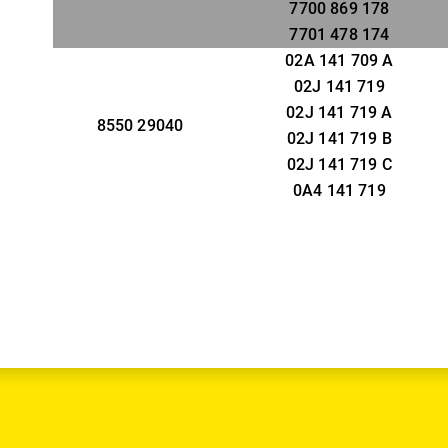
7700 869 178
7701 478 174
02A 141 709 A
02J 141 719
02J 141 719 A
8550 29040
02J 141 719 B
02J 141 719 C
0A4 141 719