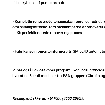
til beskyttelse af pumpens hub
•
Komplette renoverede torsionsdæmpere
, der gør der
omkostningseffektiv. Torsionsdæmperne er renoveret a
LuK’s perfektionerede renoveringsproces.
•
Fabriksnye momentomformere
til GM 5L40 automatg
Vi har også udvidet vores program i koblingsudrykker
hvoraf de 8 er til modeller fra PSA-gruppen (Citroën o
Koblingsudrykkerarm til PSA (8550 28025)