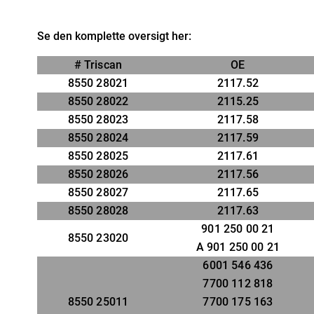
Se den komplette oversigt her:
# Triscan
OE
8550 28021
2117.52
8550 28022
2115.25
8550 28023
2117.58
8550 28024
2117.59
8550 28025
2117.61
8550 28026
2117.56
8550 28027
2117.65
8550 28028
2117.63
901 250 00 21
8550 23020
A 901 250 00 21
6001 546 436
7700 112 818
8550 25011
7700 175 163