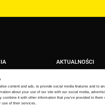
IA
AKTUALNOŚCI
NTNE ŹRÓDŁO CZĘŚCI
s
ZNE CENTRUM TESTOWE
ise content and ads, to provide social media features and to an
P.INFO
rmation about your use of our site with our social media, advertis
 TRICON
 combine it with other information that you’ve provided to them o
 use of their services.