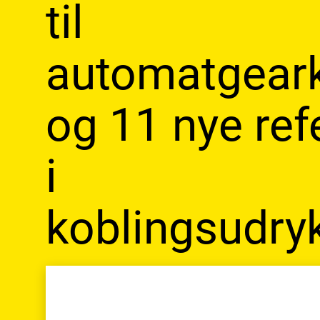
til
automatgear
og 11 nye ref
i
koblingsudry