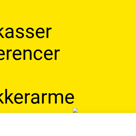
kasser
erencer
kkerarme