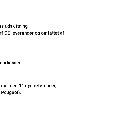
es udskiftning
f OE-leverandør og omfattet af
earkasser.
arme med 11 nye referencer,
g Peugeot).