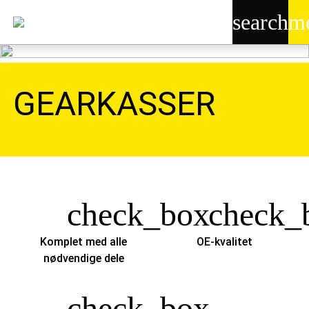
search
m
GEARKASSER
check_box
check_
Komplet med alle
OE-kvalitet
nødvendige dele
check_box