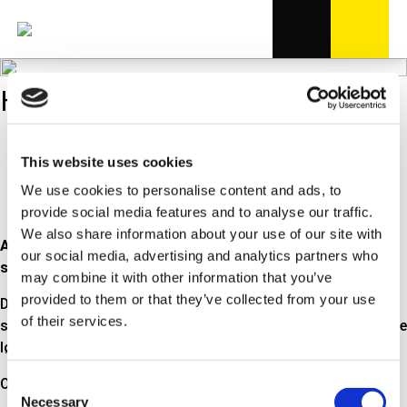
HÅNDBREMSE-KABLER
Bredt dækkende program
This website uses cookies
OE-kvalitet
Fittings, beslag og beskyttelse som OE
We use cookies to personalise content and ads, to
OE på mange bilmodeller
provide social media features and to analyse our traffic.
We also share information about your use of our site with
Alle håndbremse-kabler er fremstillet i henhold til OEM
our social media, advertising and analytics partners who
specifikationer
may combine it with other information that you’ve
provided to them or that they’ve collected from your use
Det betyder, at alle fittings, beslag, beskyttelse etc. er 100%
of their services.
svarende til det originale kabel, hvilket giver den bedst mulige
løsning med hensyn til sikkerhed og installation.
OE monteret på en lang række bilmodeller.
Consent
Necessary
Selection