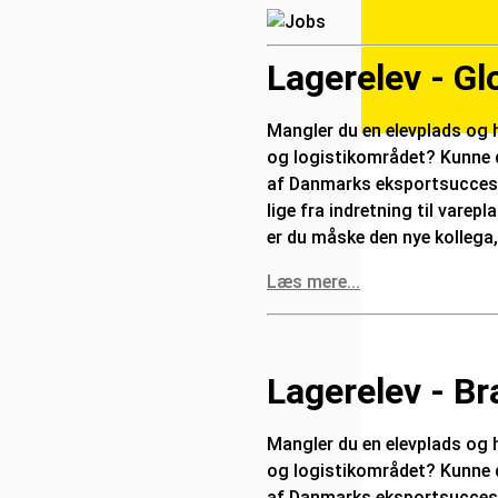
Lagerelev - Gl
Mangler du en elevplads og h
og logistikområdet? Kunne d
af Danmarks eksportsuccesser
lige fra indretning til vare
er du måske den nye kollega,
Læs mere...
Lagerelev - B
Mangler du en elevplads og h
og logistikområdet? Kunne d
af Danmarks eksportsuccesser