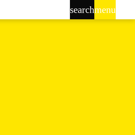
search
menu