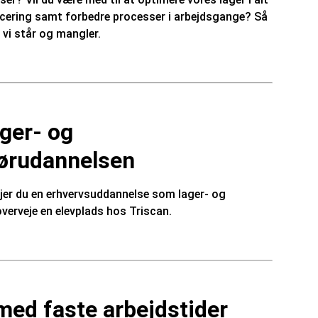
placering samt forbedre processer i arbejdsgange? Så
 vi står og mangler.
ger- og
tørudannelsen
ejer du en erhvervsuddannelse som lager- og
overveje en elevplads hos Triscan.
ed faste arbejdstider