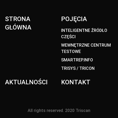
STRONA
POJĘCIA
GŁÓWNA
INTELIGENTNE ŹRÓDŁO
CZĘŚCI
WEWNĘTRZNE CENTRUM
TESTOWE
SMARTREP.INFO
TRISYS / TRICON
AKTUALNOŚCI
KONTAKT
All rights reserved. 2020 Triscan