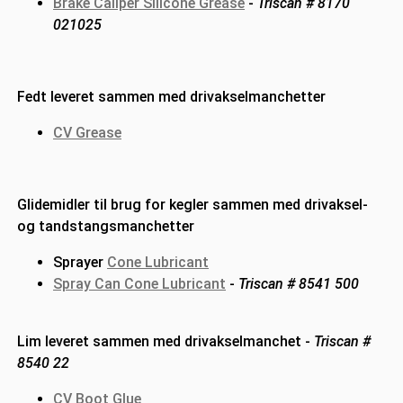
Brake Caliper Silicone Grease
-
Triscan #
8170
021025
Fedt leveret sammen med drivakselmanchetter
CV Grease
Glidemidler til brug for kegler sammen med drivaksel-
og tandstangsmanchetter
Sprayer
Cone Lubricant
Spray Can Cone Lubricant
-
Triscan # 8541 500
Lim leveret sammen med drivakselmanchet -
Triscan #
8540 22
CV Boot Glue