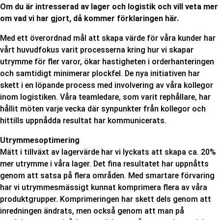
Om du är intresserad av lager och logistik och vill veta mer
om vad vi har gjort, då kommer förklaringen här.
Med ett överordnad mål att skapa värde för våra kunder har
vårt huvudfokus varit processerna kring hur vi skapar
utrymme för fler varor, ökar hastigheten i orderhanteringen
och samtidigt minimerar plockfel. De nya initiativen har
skett i en löpande process med involvering av våra kollegor
inom logistiken. Våra teamledare, som varit rephållare, har
hållit möten varje vecka där synpunkter från kollegor och
hittills uppnådda resultat har kommunicerats.
Utrymmesoptimering
Mätt i tillväxt av lagervärde har vi lyckats att skapa ca. 20%
mer utrymme i våra lager. Det fina resultatet har uppnåtts
genom att satsa på flera områden. Med smartare förvaring
har vi utrymmesmässigt kunnat komprimera flera av våra
produktgrupper. Komprimeringen har skett dels genom att
inredningen ändrats, men också genom att man på