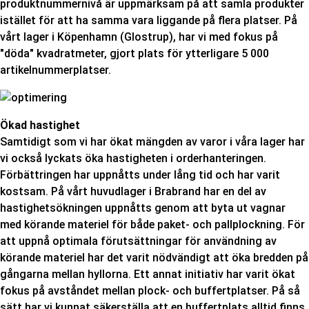
produktnummernivå är uppmärksam på att samla produkter
istället för att ha samma vara liggande på flera platser. På
vårt lager i Köpenhamn (Glostrup), har vi med fokus på
"döda" kvadratmeter, gjort plats för ytterligare 5 000
artikelnummerplatser.
Ökad hastighet
Samtidigt som vi har ökat mängden av varor i våra lager har
vi också lyckats öka hastigheten i orderhanteringen.
Förbättringen har uppnåtts under lång tid och har varit
kostsam. På vårt huvudlager i Brabrand har en del av
hastighetsökningen uppnåtts genom att byta ut vagnar
med körande materiel för både paket- och pallplockning. För
att uppnå optimala förutsättningar för användning av
körande materiel har det varit nödvändigt att öka bredden på
gångarna mellan hyllorna. Ett annat initiativ har varit ökat
fokus på avståndet mellan plock- och buffertplatser. På så
sätt har vi kunnat säkerställa att en buffertplats alltid finns