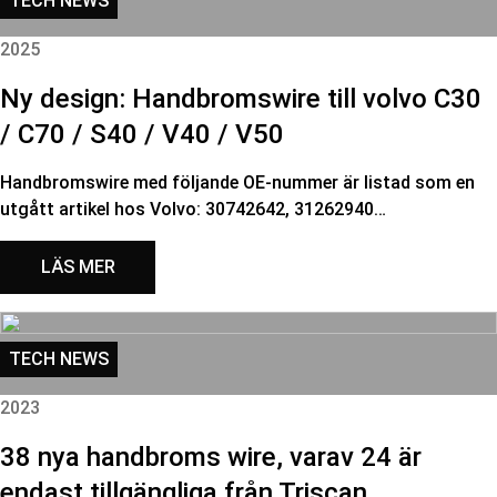
TECH NEWS
2025
Ny design: Handbromswire till volvo C30
/ C70 / S40 / V40 / V50
Handbromswire med följande OE-nummer är listad som en
utgått artikel hos Volvo: 30742642, 31262940…
LÄS MER
TECH NEWS
2023
38 nya handbroms wire, varav 24 är
endast tillgängliga från Triscan