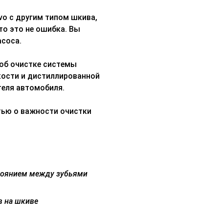
lvo с другим типом шкива,
то это не ошибка. Вы
асоса.
 об очистке системы
ости и дистиллированной
теля автомобиля.
тью о важности очистки
тоянием между зубьями
в на шкиве