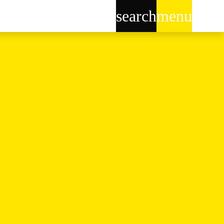
search
menu