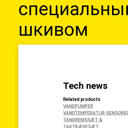
специальны
шкивом
Tech news
Related products
VANDPUMPER
VANDTEMPERATUR-SENSORE
TANDREMSSÆT &
TAKTKÆDESÆT