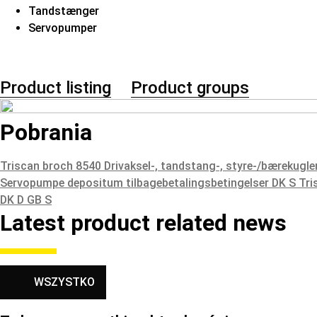
Tandstænger
Servopumper
Product listing
Product groups
Pobrania
Triscan broch 8540 Drivaksel-, tandstang-, styre-/bærekugl
Servopumpe depositum tilbagebetalingsbetingelser DK S
Tri
DK D GB S
Latest product related news
WSZYSTKO