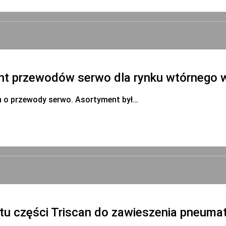
 przewodów serwo dla rynku wtórnego w 
h o przewody serwo. Asortyment był…
tu części Triscan do zawieszenia pneuma