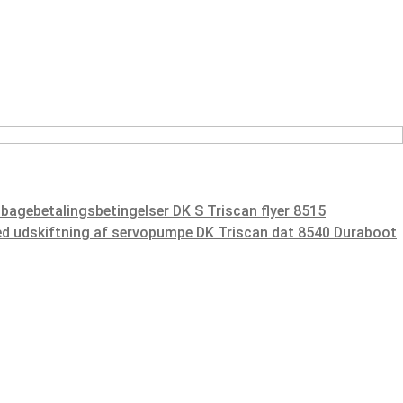
lbagebetalingsbetingelser DK S
Triscan flyer 8515
ved udskiftning af servopumpe DK
Triscan dat 8540 Duraboot