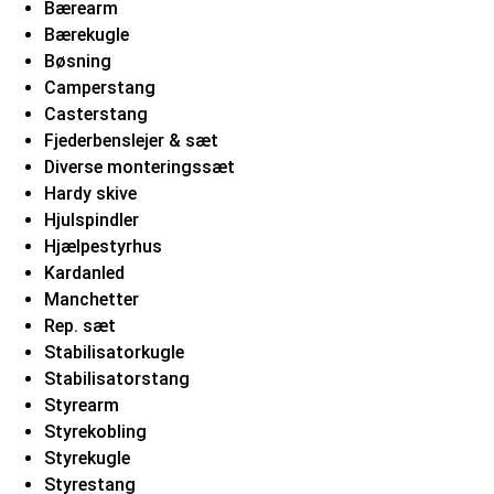
Bærearm
Bærekugle
Bøsning
Camperstang
Casterstang
Fjederbenslejer & sæt
Diverse monteringssæt
Hardy skive
Hjulspindler
Hjælpestyrhus
Kardanled
Manchetter
Rep. sæt
Stabilisatorkugle
Stabilisatorstang
Styrearm
Styrekobling
Styrekugle
Styrestang