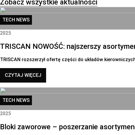
Zobacz wszystkie aktualności
TECH NEWS
2025
TRISCAN NOWOŚĆ: najszerszy asortyment
TRISCAN rozszerzył ofertę części do układów kierowniczyc
CZYTAJ WIĘCEJ
TECH NEWS
2025
Bloki zaworowe – poszerzanie asortymen