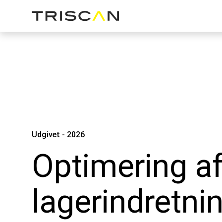
Udgivet - 2026
Optimering a
lagerindretni