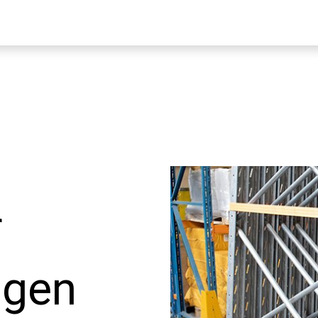
f
ngen